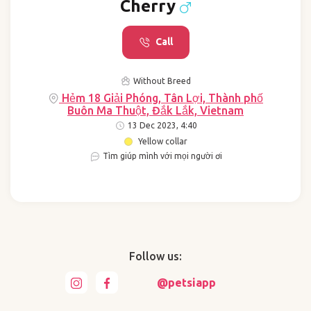
Cherry
Call
Without Breed
Hẻm 18 Giải Phóng, Tân Lợi, Thành phố
Buôn Ma Thuột, Đắk Lắk, Vietnam
13 Dec 2023, 4:40
Yellow collar
Tìm giúp mình với mọi người ơi
Follow us:
@petsiapp