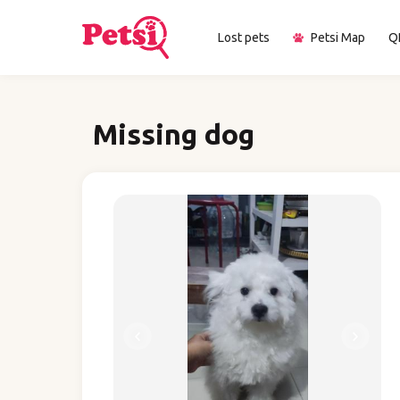
Lost pets
Petsi Map
Q
Missing dog