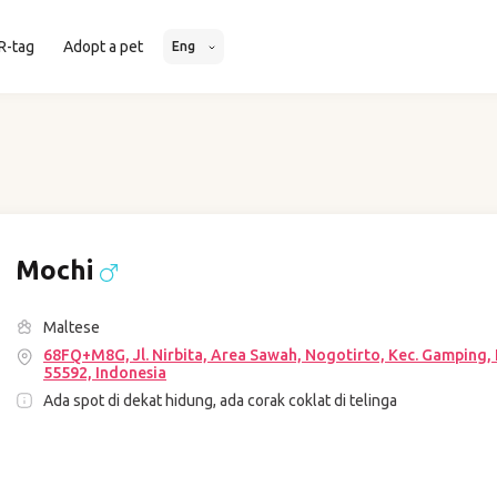
R-tag
Adopt a pet
Eng
Mochi
Maltese
68FQ+M8G, Jl. Nirbita, Area Sawah, Nogotirto, Kec. Gamping
55592, Indonesia
Ada spot di dekat hidung, ada corak coklat di telinga