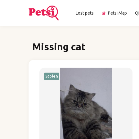
Lost pets
Petsi Map
Q
Missing cat
Stolen