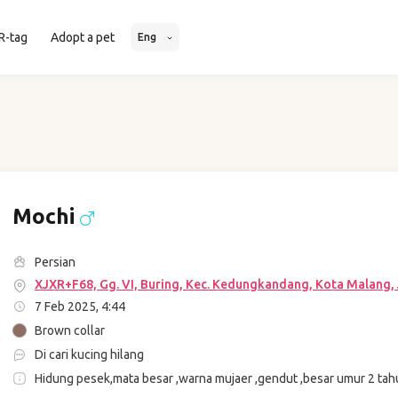
R-tag
Adopt a pet
Eng
Mochi
Persian
XJXR+F68, Gg. VI, Buring, Kec. Kedungkandang, Kota Malang,
7 Feb 2025, 4:44
Brown collar
Di cari kucing hilang
Hidung pesek,mata besar ,warna mujaer ,gendut ,besar umur 2 ta