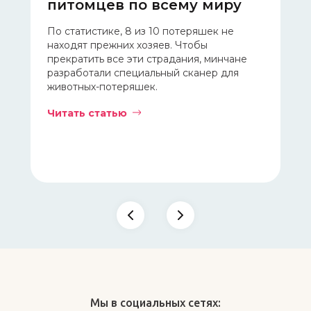
питомцев по всему миру
п
По статистике, 8 из 10 потеряшек не
30
находят прежних хозяев. Чтобы
кр
е,
прекратить все эти страдания, минчане
со
ерь
разработали специальный сканер для
ре
животных-потеряшек.
пр
Читать статью
Чи
Мы в социальных сетях: