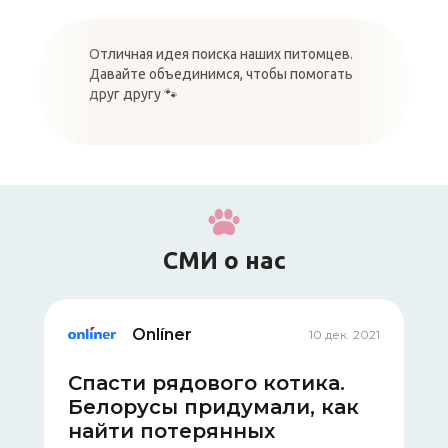
Отличная идея поиска наших питомцев.
Давайте объединимся, чтобы помогать
друг другу 🐾
СМИ о нас
Onlíner
10 дек. 2021
2020
Спасти рядового котика.
П
Белорусы придумали, как
к
найти потерянных
п