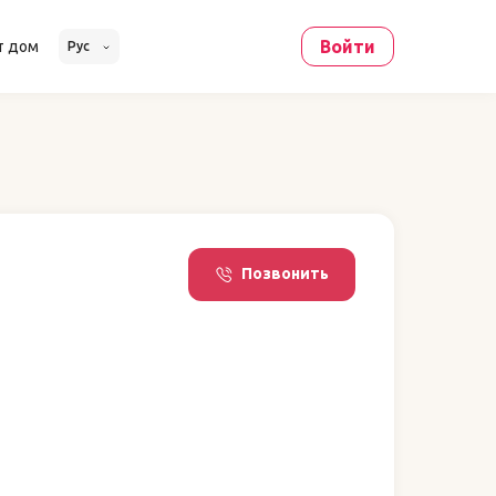
Войти
т дом
Рус
Позвонить