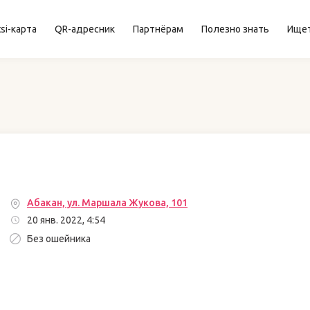
si-карта
QR-адресник
Партнёрам
Полезно знать
Ище
Абакан, ул. Маршала Жукова, 101
20 янв. 2022, 4:54
Без ошейника