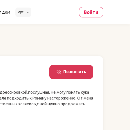
Войти
т дом
Рус
Позвонить
дрессировкой,послушная. Не могу понять сука
чала подходить к Роману настороженно. От меня
тственных хозяевов,с ней нужно продолжать