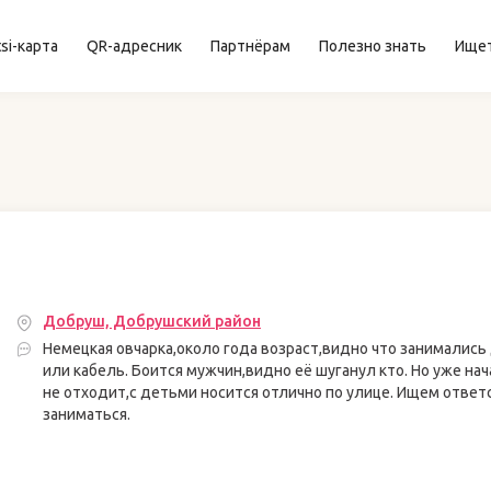
si-карта
QR-адресник
Партнёрам
Полезно знать
Ище
Добруш, Добрушский район
Немецкая овчарка,около года возраст,видно что занимались 
или кабель. Боится мужчин,видно её шуганул кто. Но уже на
не отходит,с детьми носится отлично по улице. Ищем отве
заниматься.