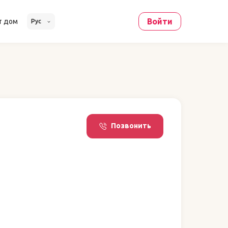
Войти
т дом
Рус
Позвонить