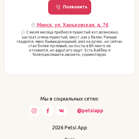
Позвонить
Минск, ул. Харьковская, д. 76
С июля месяца прибился пушистый кот,возможно,
кастрат,очень пушистый, хвост ,как у белки. Раньше
гладился, явно бывшедомашний, шёл на ручки...но сейчас
стал более пугливый, на посты в ВК никто не
отозвался..но вдруг,его ищут. Есть Вайбер и
Телеграм,пишите,звоните, сориентирую.
Мы в социальных сетях:
@petsiapp
2026 Petsi App