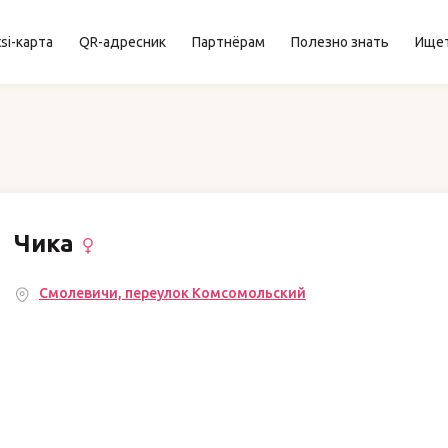
si-карта
QR-адресник
Партнёрам
Полезно знать
Ище
Чика
Смолевичи, переулок Комсомольский