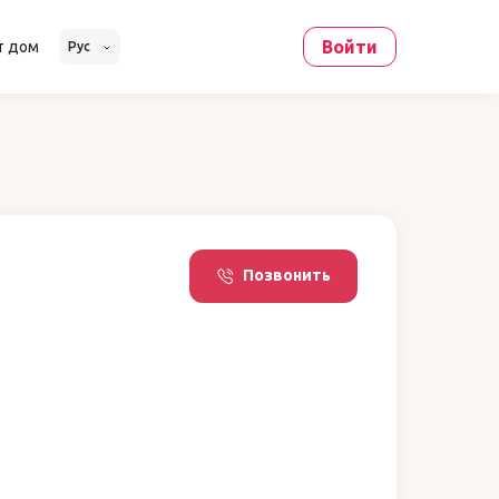
Войти
т дом
Рус
Позвонить