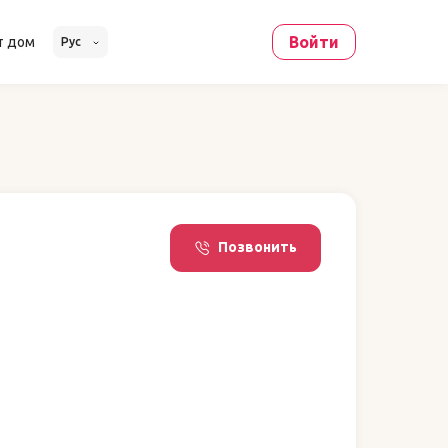
Войти
т дом
Рус
Позвонить