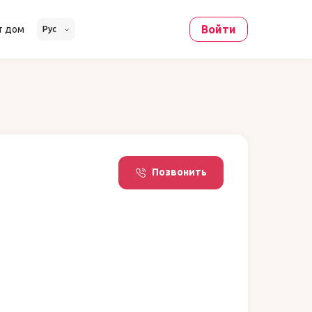
Войти
т дом
Рус
Позвонить