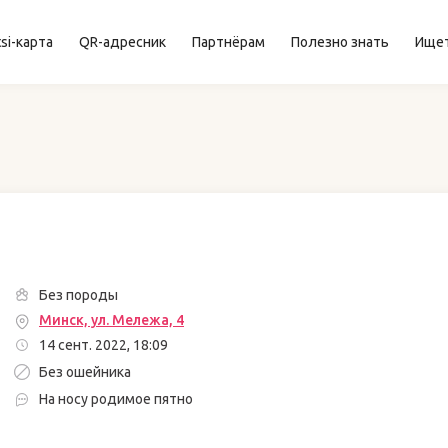
si-карта
QR-адресник
Партнёрам
Полезно знать
Ище
Без породы
Минск, ул. Мележа, 4
14 сент. 2022, 18:09
Без ошейника
На носу родимое пятно