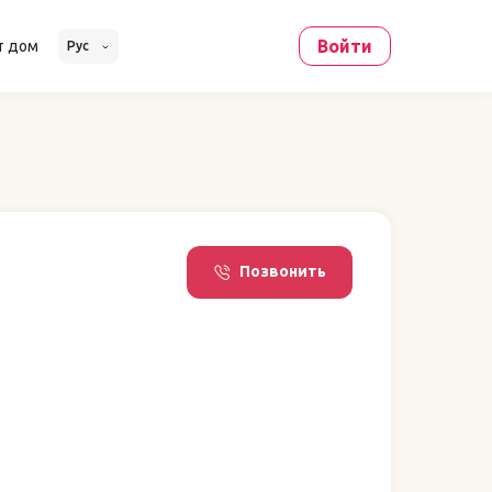
Войти
т дом
Рус
Позвонить