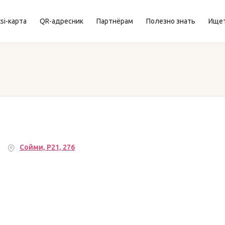
si-карта
QR-адресник
Партнёрам
Полезно знать
Ище
Сойми, Р21, 276