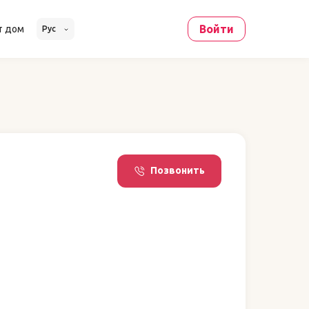
Войти
т дом
Рус
Позвонить