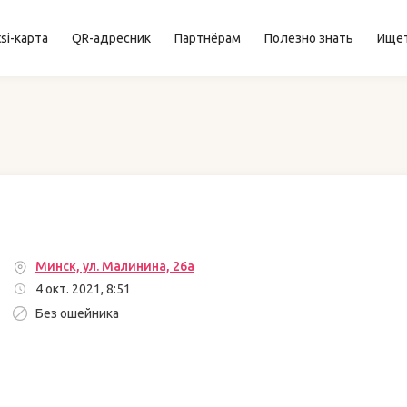
si-карта
QR-адресник
Партнёрам
Полезно знать
Ище
Минск, ул. Малинина, 26а
4 окт. 2021, 8:51
Без ошейника