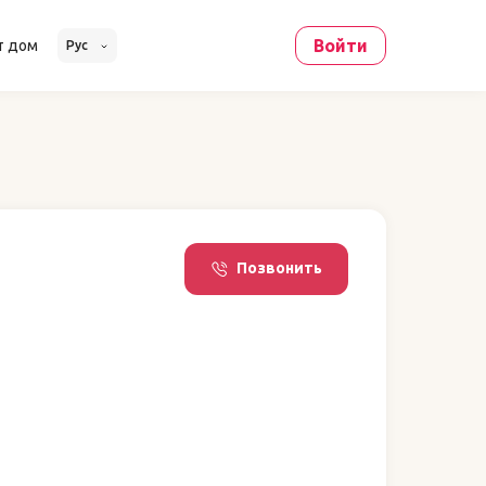
Войти
т дом
Рус
Позвонить